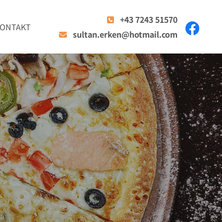
+43 7243 51570

ONTAKT
sultan.erken@hotmail.com
