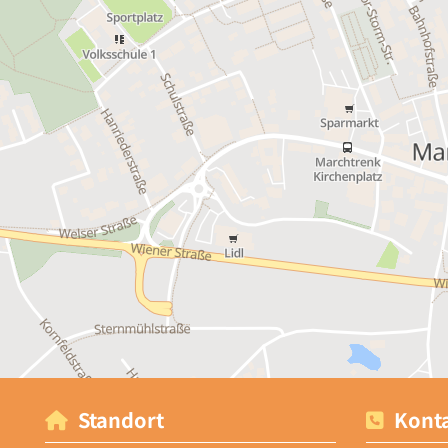
Standort
Konta

